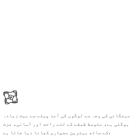
مہنگائی کی وجہ سے لوگوں کی آمد پہلے سے بہت زیادہ
ہوگئی ہے، متوسط طبقے کے لئے راحت اور آسانی، عزت
کے ساتھ بہترین معیاری کھانا دیا جاتا ہے،